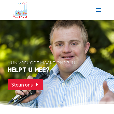
HUN VREUGDE MAAKT ONS BLIJ!
HELPT U MEE?
Steun ons