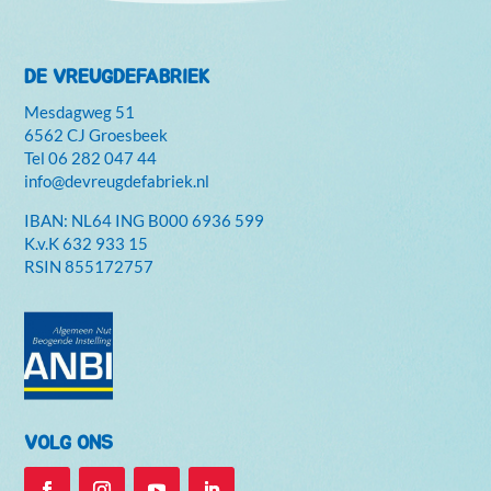
DE VREUGDEFABRIEK
Mesdagweg 51
6562 CJ Groesbeek
Tel
06 282 047 44
info@devreugdefabriek.nl
IBAN: NL64 ING B000 6936 599
K.v.K
632 933 15
RSIN 855172757
VOLG ONS