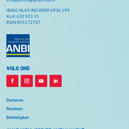
IBAN: NL64 ING B000 6936 599
K.v.K
632 933 15
RSIN 855172757
VOLG ONS
Doneren
Reviews
Beleidsplan