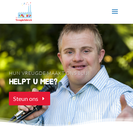
HUN VREUGDE MAAKT ONS BLIJ!
HELPT U MEE?
Steun ons