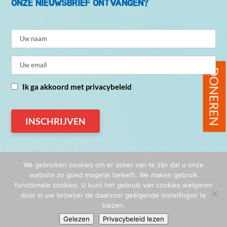
ONZE NIEUWSBRIEF ONTVANGEN?
DONEREN
Ik ga akkoord met privacybeleid
We gebruiken cookies om er zeker van te zijn dat u onze
website zo goed mogelijk beleeft. We maken gebruik
functionele cookies. U kunt het gebruik van cookies weigeren
© De Vreugdefabriek 2026
door in uw browser de daarvoor geëigende instellingen te
Privacy
|
Algemene voorwaarden
kiezen.
Gelezen
Privacybeleid lezen
Website & illustraties:
Rozelie Haaksman