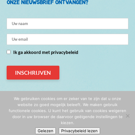
ONZE NIEUWSBRIEF ONTVANGEN?
Ik ga akkoord met privacybeleid
We gebruiken cookies om er zeker van te zijn dat u onze
website zo goed mogelijk beleeft. We maken gebruik
functionele cookies. U kunt het gebruik van cookies weigeren
© De Vreugdefabriek 2026
door in uw browser de daarvoor geëigende instellingen te
Privacy
|
Algemene voorwaarden
kiezen.
Gelezen
Privacybeleid lezen
Website & illustraties:
Rozelie Haaksman