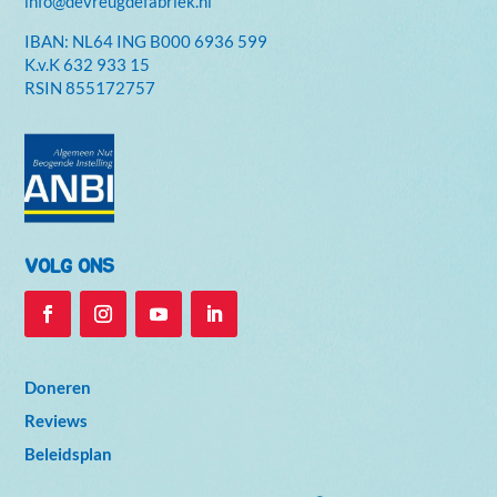
info@devreugdefabriek.nl
IBAN: NL64 ING B000 6936 599
K.v.K
632 933 15
RSIN 855172757
VOLG ONS
Doneren
Reviews
Beleidsplan