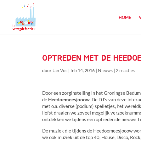
HOME
OPTREDEN MET DE HEEDOE
door
Jan Vos
|
feb 14, 2016
|
Nieuws
|
2 reacties
Door een zorginstelling in het Groningse Bedum
de
Heedoemeesjooow
. De DJ’s van deze inte
met o.a. diverse (podium) spelletjes, het werel
liefst draaien we zoveel mogelijk verzoeknumme
ontdekken we tijdens een optreden de nieuwe Ti
De muziek die tijdens de Heedoemeesjooow wordt
we ook muziek uit de top 40, House, Disco, Roc