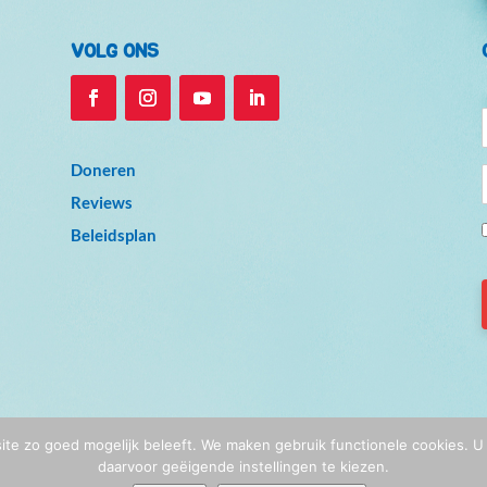
VOLG ONS
Doneren
Reviews
Beleidsplan
© De Vreugdefabriek 2026
ite zo goed mogelijk beleeft. We maken gebruik functionele cookies. 
Privacy
|
Algemene voorwaarden
| Website & illustraties:
Rozelie Haaksma
daarvoor geëigende instellingen te kiezen.