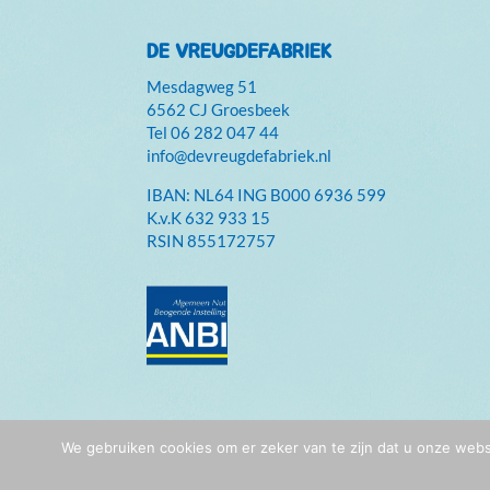
DE VREUGDEFABRIEK
Mesdagweg 51
6562 CJ Groesbeek
Tel
06 282 047 44
info@devreugdefabriek.nl
IBAN: NL64 ING B000 6936 599
K.v.K
632 933 15
RSIN 855172757
We gebruiken cookies om er zeker van te zijn dat u onze webs