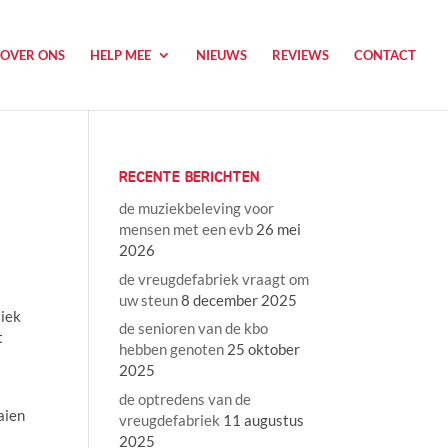
OVER ONS
HELP MEE
NIEUWS
REVIEWS
CONTACT
RECENTE BERICHTEN
de muziekbeleving voor
mensen met een evb
26 mei
2026
de vreugdefabriek vraagt om
uw steun
8 december 2025
liek
de senioren van de kbo
t
hebben genoten
25 oktober
2025
de optredens van de
aien
vreugdefabriek
11 augustus
2025