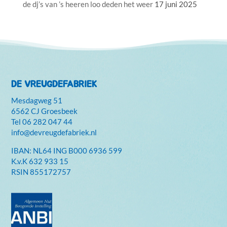
de dj’s van ’s heeren loo deden het weer
17 juni 2025
DE VREUGDEFABRIEK
Mesdagweg 51
6562 CJ Groesbeek
Tel
06 282 047 44
info@devreugdefabriek.nl
IBAN: NL64 ING B000 6936 599
K.v.K
632 933 15
RSIN 855172757