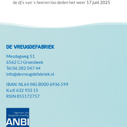
de dj’s van ’s heeren loo deden het weer
17 juni 2025
DE VREUGDEFABRIEK
Mesdagweg 51
6562 CJ Groesbeek
Tel
06 282 047 44
info@devreugdefabriek.nl
IBAN: NL64 ING B000 6936 599
K.v.K
632 933 15
RSIN 855172757