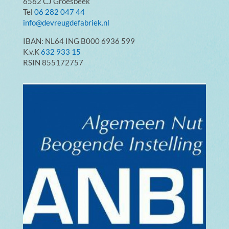
6562 CJ Groesbeek
Tel
06 282 047 44
info@devreugdefabriek.nl
IBAN: NL64 ING B000 6936 599
K.v.K
632 933 15
RSIN 855172757