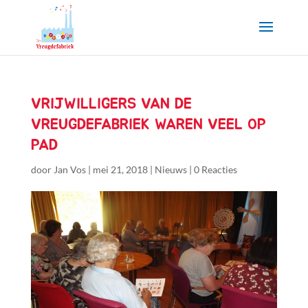
VRIJWILLIGERS VAN DE
VREUGDEFABRIEK WAREN VEEL OP
PAD
door
Jan Vos
|
mei 21, 2018
|
Nieuws
|
0 Reacties