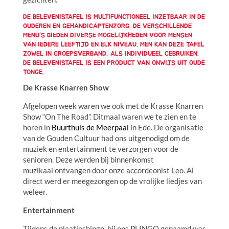
DE BELEVENISTAFEL IS MULTIFUNCTIONEEL INZETBAAR IN DE
OUDEREN EN GEHANDICAPTENZORG. DE VERSCHILLENDE
MENU’S BIEDEN DIVERSE MOGELIJKHEDEN VOOR MENSEN
VAN IEDERE LEEFTIJD EN ELK NIVEAU. MEN KAN DEZE TAFEL
ZOWEL IN GROEPSVERBAND, ALS INDIVIDUEEL GEBRUIKEN.
DE BELEVENISTAFEL IS EEN PRODUCT VAN
ONWIJS
UIT OUDE
TONGE.
De Krasse Knarren Show
Afgelopen week waren we ook met de Krasse Knarren
Show “On The Road”. Ditmaal waren we te zien en te
horen in
Buurthuis de Meerpaal
in Ede. De organisatie
van de Gouden Cultuur had ons uitgenodigd om de
muziek en entertainment te verzorgen voor de
senioren. Deze werden bij binnenkomst
muzikaal ontvangen door onze accordeonist Leo. Al
direct werd er meegezongen op de vrolijke liedjes van
weleer.
Entertainment
Tijdens de plaatjesbingo, bij ons PLINGO genaamd was