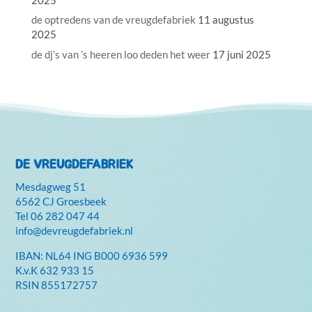
de optredens van de vreugdefabriek
11 augustus
2025
de dj’s van ’s heeren loo deden het weer
17 juni 2025
DE VREUGDEFABRIEK
Mesdagweg 51
6562 CJ Groesbeek
Tel
06 282 047 44
info@devreugdefabriek.nl
IBAN: NL64 ING B000 6936 599
K.v.K
632 933 15
RSIN 855172757