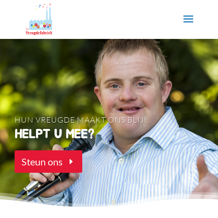
HUN VREUGDE MAAKT ONS BLIJ!
HELPT U MEE?
Steun ons