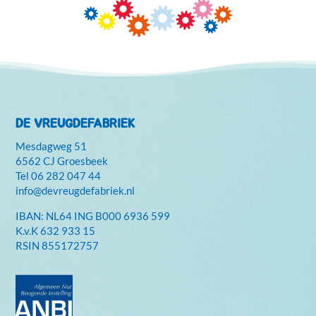
DE VREUGDEFABRIEK
Mesdagweg 51
6562 CJ Groesbeek
Tel
06 282 047 44
info@devreugdefabriek.nl
IBAN: NL64 ING B000 6936 599
K.v.K
632 933 15
RSIN 855172757