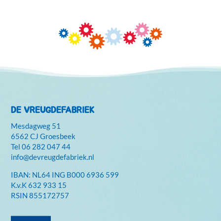
DE VREUGDEFABRIEK
Mesdagweg 51
6562 CJ Groesbeek
Tel
06 282 047 44
info@devreugdefabriek.nl
IBAN: NL64 ING B000 6936 599
K.v.K
632 933 15
RSIN 855172757