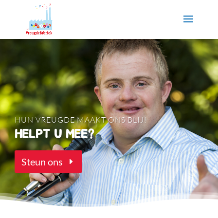
HUN VREUGDE MAAKT ONS BLIJ!
HELPT U MEE?
Steun ons