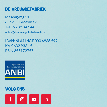
DE VREUGDEFABRIEK
Mesdagweg 51
6562 CJ Groesbeek
Tel
06 282 047 44
info@devreugdefabriek.nl
IBAN: NL64 ING B000 6936 599
K.v.K
632 933 15
RSIN 855172757
VOLG ONS