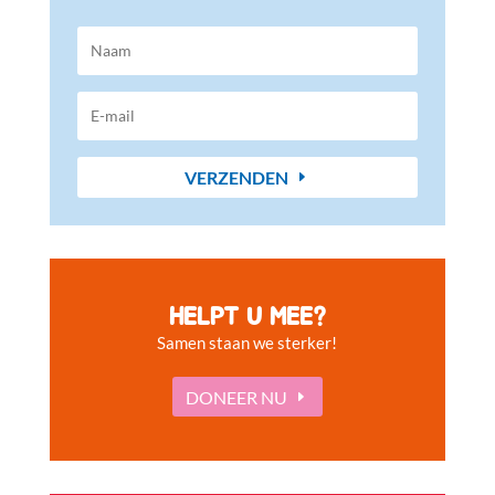
VERZENDEN
HELPT U MEE?
Samen staan we sterker!
DONEER NU