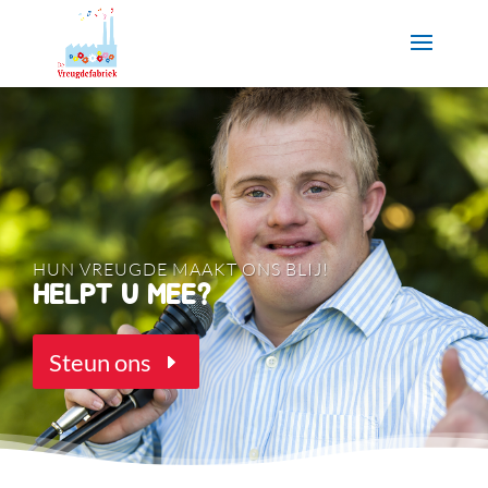
HUN VREUGDE MAAKT ONS BLIJ!
HELPT U MEE?
Steun ons