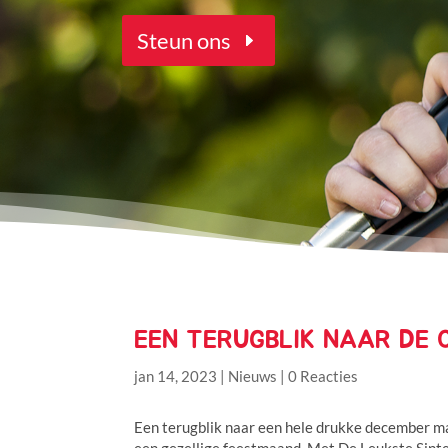
Steun ons
EEN TERUGBLIK NAAR DE 
jan 14, 2023
|
Nieuws
|
0 Reacties
Een terugblik naar een hele drukke december ma
een gezellige feestmaand. Met De Leukste Sint