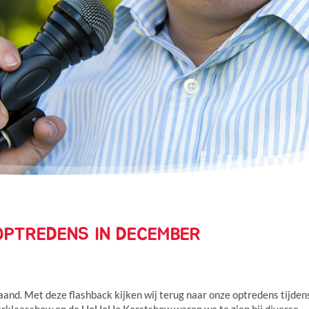
OPTREDENS IN DECEMBER
and. Met deze flashback kijken wij terug naar onze optredens tijden
erklaasshow en de HoHoHo Kerstshow waren we te zien bij diverse