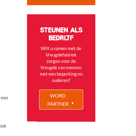
STEUNEN ALS
BEDRIJF
Wilt u samen met de
Vreugdefabriek
zorgen voor de
Vreugde van mensen
met een beperking en
ouderen?
WORD
n was
PARTNER
 ook