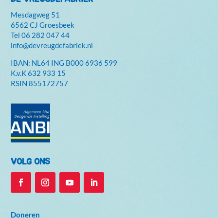
Mesdagweg 51
6562 CJ Groesbeek
Tel
06 282 047 44
info@devreugdefabriek.nl
IBAN: NL64 ING B000 6936 599
K.v.K
632 933 15
RSIN 855172757
VOLG ONS
Doneren