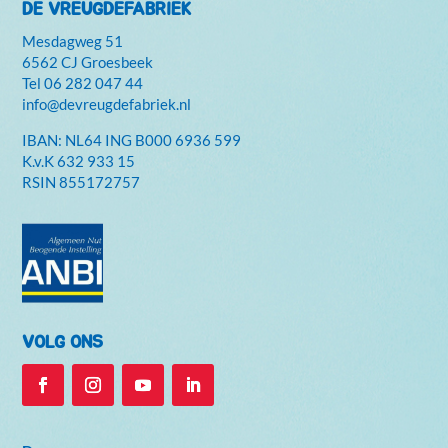
DE VREUGDEFABRIEK
Mesdagweg 51
6562 CJ Groesbeek
Tel
06 282 047 44
info@devreugdefabriek.nl
IBAN: NL64 ING B000 6936 599
K.v.K
632 933 15
RSIN 855172757
VOLG ONS