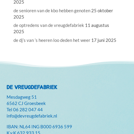
2025
de senioren van de kbo hebben genoten
25 oktober
2025
de optredens van de vreugdefabriek
11 augustus
2025
de dj’s van ’s heeren loo deden het weer
17 juni 2025
DE VREUGDEFABRIEK
Mesdagweg 51
6562 CJ Groesbeek
Tel
06 282 047 44
info@devreugdefabriek.nl
IBAN: NL64 ING B000 6936 599
K.v.K
632 933 15