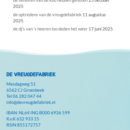
de senioren van de kbo hebben genoten
25 oktober
2025
de optredens van de vreugdefabriek
11 augustus
2025
de dj’s van ’s heeren loo deden het weer
17 juni 2025
DE VREUGDEFABRIEK
Mesdagweg 51
6562 CJ Groesbeek
Tel
06 282 047 44
info@devreugdefabriek.nl
IBAN: NL64 ING B000 6936 599
K.v.K
632 933 15
RSIN 855172757