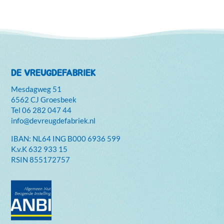
DE VREUGDEFABRIEK
Mesdagweg 51
6562 CJ Groesbeek
Tel
06 282 047 44
info@devreugdefabriek.nl
IBAN: NL64 ING B000 6936 599
K.v.K
632 933 15
RSIN 855172757