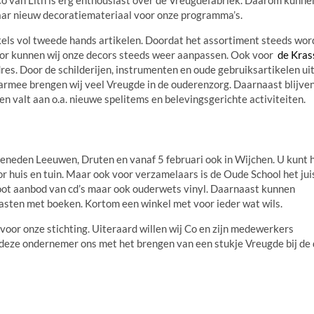
naar nieuw decoratiemateriaal voor onze programma’s.
nkels vol tweede hands artikelen. Doordat het assortiment steeds wor
rdoor kunnen wij onze decors steeds weer aanpassen. Ook voor
de Kras
res. Door de schilderijen, instrumenten en oude gebruiksartikelen ui
aarmee brengen wij veel Vreugde in de ouderenzorg. Daarnaast blijve
 valt aan o.a. nieuwe spelitems en belevingsgerichte activiteiten.
Beneden Leeuwen, Druten en vanaf 5 februari ook in Wijchen. U kunt 
or huis en tuin. Maar ook voor verzamelaars is de Oude School het jui
oot aanbod van cd’s maar ook ouderwets vinyl. Daarnaast kunnen
asten met boeken. Kortom een winkel met voor ieder wat wils.
oor onze stichting. Uiteraard willen wij Co en zijn medewerkers
deze ondernemer ons met het brengen van een stukje Vreugde bij de