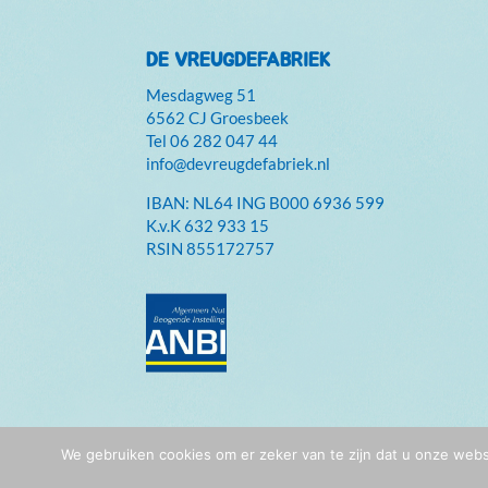
DE VREUGDEFABRIEK
Mesdagweg 51
6562 CJ Groesbeek
Tel
06 282 047 44
info@devreugdefabriek.nl
IBAN: NL64 ING B000 6936 599
K.v.K
632 933 15
RSIN 855172757
We gebruiken cookies om er zeker van te zijn dat u onze webs