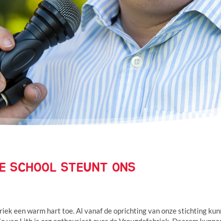
DE SCHOOL STEUNT ONS
iek een warm hart toe. Al vanaf de oprichting van onze stichting ku
 Co van Lith is erg enthousiast over de Vreugdefabriek. Daarom kunne