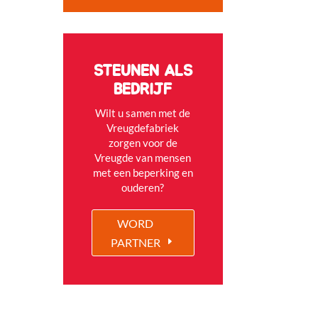
STEUNEN ALS
BEDRIJF
Wilt u samen met de
Vreugdefabriek
zorgen voor de
Vreugde van mensen
met een beperking en
ouderen?
WORD
PARTNER