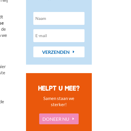
dt
se
t de
n we
VERZENDEN
hier
ste
HELPT U MEE?
Samen staan we
 de
sterker!
DONEER NU