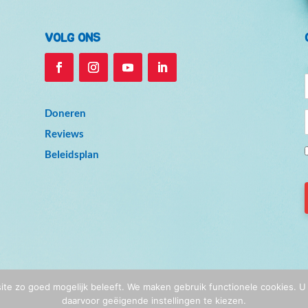
VOLG ONS
Doneren
Reviews
Beleidsplan
© De Vreugdefabriek 2026
ite zo goed mogelijk beleeft. We maken gebruik functionele cookies. 
Privacy
|
Algemene voorwaarden
| Website & illustraties:
Rozelie Haaksma
daarvoor geëigende instellingen te kiezen.