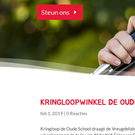
Steun ons
KRINGLOOPWINKEL DE OU
feb 1, 2019
|
0 Reacties
Kringloop de Oude School draagt de Vreugdefabr
wij rekenen op de hulp van dit bedrijf. Eigenaar