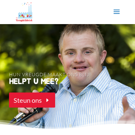
HUN VREUGDE MAAKT ONS BLIJ!
HELPT U MEE?
Steun ons