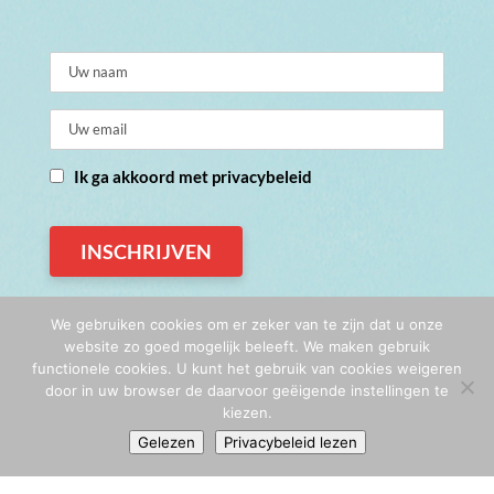
Ik ga akkoord met privacybeleid
We gebruiken cookies om er zeker van te zijn dat u onze
© De Vreugdefabriek 2026
website zo goed mogelijk beleeft. We maken gebruik
Privacy
|
Algemene voorwaarden
functionele cookies. U kunt het gebruik van cookies weigeren
door in uw browser de daarvoor geëigende instellingen te
Website & illustraties:
Rozelie Haaksman
kiezen.
Gelezen
Privacybeleid lezen