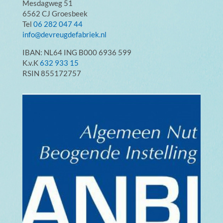
Mesdagweg 51
6562 CJ Groesbeek
Tel
06 282 047 44
info@devreugdefabriek.nl
IBAN: NL64 ING B000 6936 599
K.v.K
632 933 15
RSIN 855172757