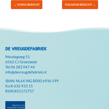
←
VORIG BERICHT
VOLGEND BERICHT
→
DE VREUGDEFABRIEK
Mesdagweg 51
6562 CJ Groesbeek
Tel
06 282 047 44
info@devreugdefabriek.nl
IBAN: NL64 ING B000 6936 599
K.v.K
632 933 15
RSIN 855172757