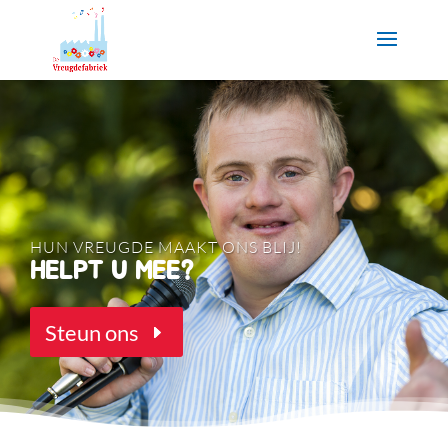
HUN VREUGDE MAAKT ONS BLIJ!
HELPT U MEE?
Steun ons