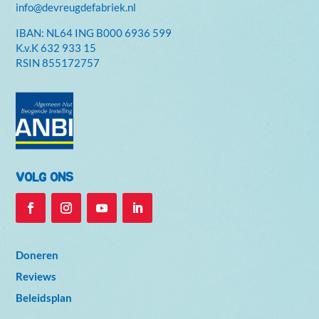
info@devreugdefabriek.nl
IBAN: NL64 ING B000 6936 599
K.v.K
632 933 15
RSIN 855172757
VOLG ONS
Doneren
Reviews
Beleidsplan