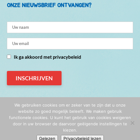
ONZE NIEUWSBRIEF ONTVANGEN?
Ik ga akkoord met privacybeleid
We gebruiken cookies om er zeker van te zijn dat u onze
website zo goed mogelijk beleeft. We maken gebruik
functionele cookies. U kunt het gebruik van cookies weigeren
© De Vreugdefabriek 2026
door in uw browser de daarvoor geëigende instellingen te
Privacy
|
Algemene voorwaarden
kiezen.
Gelezen
Privacybeleid lezen
Website & illustraties:
Rozelie Haaksman