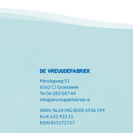
DE VREUGDEFABRIEK
Mesdagweg 51
6562 CJ Groesbeek
Tel
06 282 047 44
info@devreugdefabriek.nl
IBAN: NL64 ING B000 6936 599
K.v.K
632 933 15
RSIN 855172757