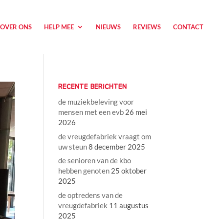
OVER ONS
HELP MEE
NIEUWS
REVIEWS
CONTACT
RECENTE BERICHTEN
de muziekbeleving voor
mensen met een evb
26 mei
2026
de vreugdefabriek vraagt om
uw steun
8 december 2025
de senioren van de kbo
hebben genoten
25 oktober
2025
de optredens van de
vreugdefabriek
11 augustus
2025