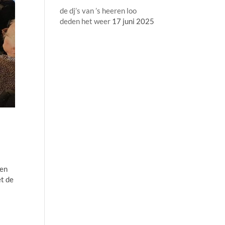
de dj’s van ’s heeren loo
deden het weer
17 juni 2025
oen
t de