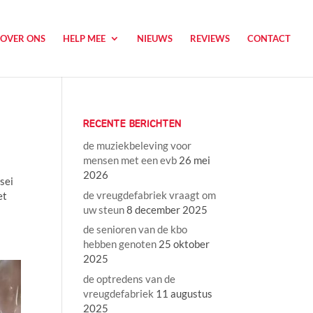
OVER ONS
HELP MEE
NIEUWS
REVIEWS
CONTACT
RECENTE BERICHTEN
de muziekbeleving voor
mensen met een evb
26 mei
2026
sei
de vreugdefabriek vraagt om
et
uw steun
8 december 2025
de senioren van de kbo
hebben genoten
25 oktober
2025
de optredens van de
vreugdefabriek
11 augustus
2025