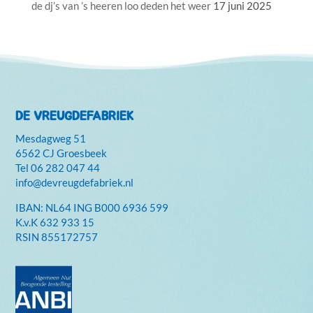
de dj’s van ’s heeren loo deden het weer
17 juni 2025
DE VREUGDEFABRIEK
Mesdagweg 51
6562 CJ Groesbeek
Tel
06 282 047 44
info@devreugdefabriek.nl
IBAN: NL64 ING B000 6936 599
K.v.K
632 933 15
RSIN 855172757