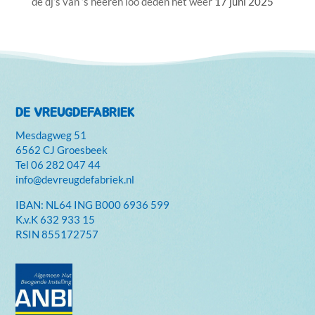
de dj’s van ’s heeren loo deden het weer
17 juni 2025
DE VREUGDEFABRIEK
Mesdagweg 51
6562 CJ Groesbeek
Tel
06 282 047 44
info@devreugdefabriek.nl
IBAN: NL64 ING B000 6936 599
K.v.K
632 933 15
RSIN 855172757